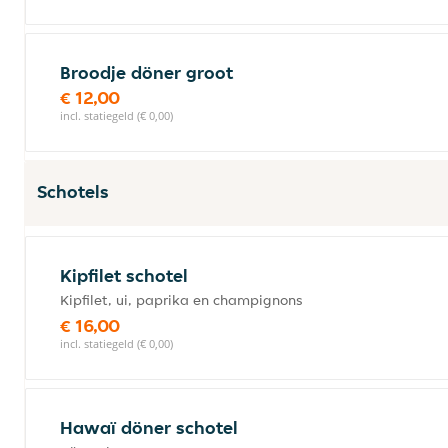
Broodje döner groot
€ 12,00
incl. statiegeld (€ 0,00)
Schotels
Kipfilet schotel
Kipfilet, ui, paprika en champignons
€ 16,00
incl. statiegeld (€ 0,00)
Hawaï döner schotel