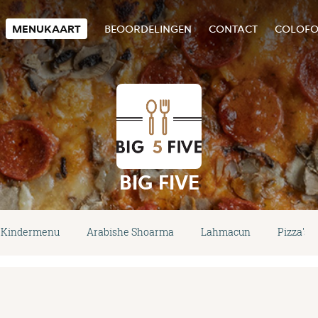
MENUKAART
BEOORDELINGEN
CONTACT
COLOF
BIG FIVE
Kindermenu
Arabishe Shoarma
Lahmacun
Pizza's