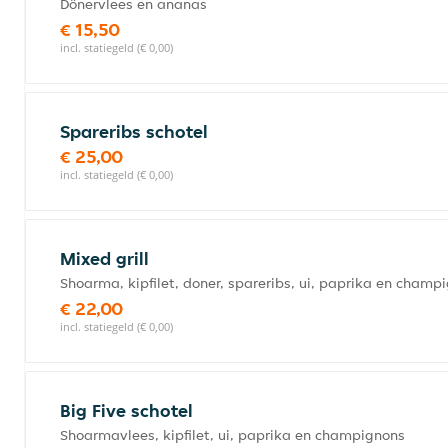
Dönervlees en ananas
€ 15,50
incl. statiegeld (€ 0,00)
Spareribs schotel
€ 25,00
incl. statiegeld (€ 0,00)
Mixed grill
Shoarma, kipfilet, doner, spareribs, ui, paprika en champ
€ 22,00
incl. statiegeld (€ 0,00)
Big Five schotel
Shoarmavlees, kipfilet, ui, paprika en champignons