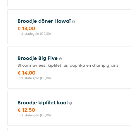
Broodje döner Hawaï
€ 13,00
incl. statiegeld (€ 0,00)
Broodje Big Five
Shoarmavlees, kipfilet, ui, paprika en champignons
€ 14,00
incl. statiegeld (€ 0,00)
Broodje kipfilet kaal
€ 12,50
incl. statiegeld (€ 0,00)