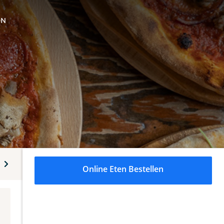
ON
Gegrilde kip
Voorgerechten
Pasta's
Dranken
Online Eten Bestellen