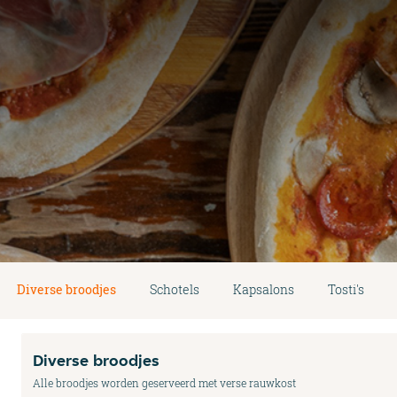
Diverse broodjes
Schotels
Kapsalons
Tosti's
Diverse broodjes
Alle broodjes worden geserveerd met verse rauwkost